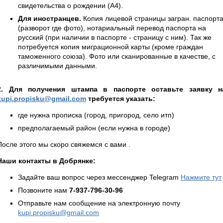
свидетельства о рождении (А4).
Для иностранцев.
Копия лицевой страницы загран. паспорт
(разворот где фото), нотариальный перевод паспорта на
русский (при наличии в паспорте - страницу с ним). Так же
потребуется копия миграционной карты (кроме граждан
таможенного союза). Фото или сканированные в качестве, с
различимыми данными.
2. Для получения штампа в паспорте оставьте заявку н
kupi.propisku@gmail.com
требуется указать:
где нужна прописка (город, пригород, село итп)
предполагаемый район (если нужна в городе)
После этого мы скоро свяжемся с вами .
Наши контакты в Добрянке:
Задайте ваш вопрос через мессенджер Telegram
Нажмите тут
Позвоните нам
7-937-796-30-96
Отправьте нам сообщение на электронную почту
kupi.propisku@gmail.com