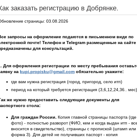
Как заказать регистрацию в Добрянке.
Обновление страницы: 03.08.2026
Все запросы на оформление подаются в письменном виде по
электронной почте! Телефон и Telegram размещенные на сайте
предназначены для консультаций.
1. Для оформления регистрации по месту пребывания оставьт
заявку на
kupi.propisku@gmail.com
обязательно укажите:
где вам нужна регистрация (город, пригород, село итп)
период на который требуется регистрация (3,6,12,24,36.. мес
Так же нужно предоставить следующие документы для
паспортного стола:
Для граждан России.
Копия главной страницы паспорта (где
фото) - полностью разворот (ФИО, кем и когда выдан итп - вс
вносится в свидетельство), страницы с пропиской (штамп или
форма 3). Для детей не получивших паспорт - копия